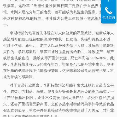
致病菌。这种革兰氏阳性兼性厌氧杆菌广泛存在于自然界中，从土
壤、水到未经充分加工的食品，都可能成为其滋生的温床。然而，正
电话咨询
是这种易被忽视的特性，使其成为公共卫生领域不容忽视的隐形杀
手。
李斯特菌的危害首先体现在对人体健康的严重威胁。健康成年人
感染后可能仅出现轻微的流感样症状，如发热、头痛和胃肠道不适，
但对于孕妇、新生儿、老年人以及免疫力低下人群，其后果可能是毁
灭性的。孕妇感染后，细菌可通过胎盘传播给胎儿，导致流产、早产
或新生儿败血症、脑膜炎等严重并发症，死亡率高达 20%-30%。此
外，李斯特菌具有dute的生存能力，能在 0-45℃的环境中生长，即使
在冰箱的低温环境下也能缓慢繁殖，这意味着冷藏食品若被污染，将
成为持续的感染源。
对于食品行业而言，李斯特菌污染可能引发大规模的食品安全事
件。肉类、乳制品、海鲜、即食食品等都是其易污染的高危品类，一
旦产品被检出阳性，企业不仅需要召回大量产品，承受巨额经济损
失，还会严重损害品牌声誉。之前多起李斯特菌污染事件导致的食品
召回案例显示，单次事件的直接经济损失往往超过千万美元，对产业
链上下游造成的冲击更是难以估量。