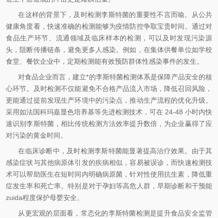
在这样的背景下，及时检测李斯特菌的重要性不言而喻。从公共
健康角度看，快速准确的检测能够为疫情防控争取宝贵时间。通过对
食品生产环节、流通领域及临床样本的检测，可以及时发现污染源
头，阻断传播链条，避免更多人感染。例如，在集体供餐单位如学校
食堂、餐饮企业中，定期检测能有效预防群体性感染事件的发生。
对食品企业而言，建立*的李斯特菌检测体系是保障产品安全的核
心环节。及时检测不仅能避免不合格产品流入市场，降低召回风险，
更能通过提前发现生产环境中的污染点，推动生产流程的优化升级。
采用如法国科玛嘉显色培养基等先进检测技术，可在 24-48 小时内快
速识别李斯特菌，相比传统检测方法效率提升数倍，为企业赢得了应
对污染的黄金时间。
在临床诊断中，及时检测李斯特菌能显著提高治疗效果。由于其
感染症状与其他病原体引发的疾病相似，容易被误诊，而快速检测技
术可以帮助医生在短时间内明确病原菌，针对性使用抗生素，降低重
症发生率和死亡率。特别是对于孕妇等高危人群，早期诊断和干预能
zuida程度保护母婴安全。
从更宏观的层面看，常态化的李斯特菌检测是提升食品安全监管