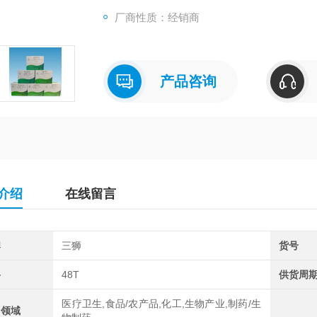
厂商性质：经销商
产品咨询
介绍
在线留言
牌
三狮
货号
格
48T
供货周
医疗卫生,食品/农产品,化工,生物产业,制药/生
用领域