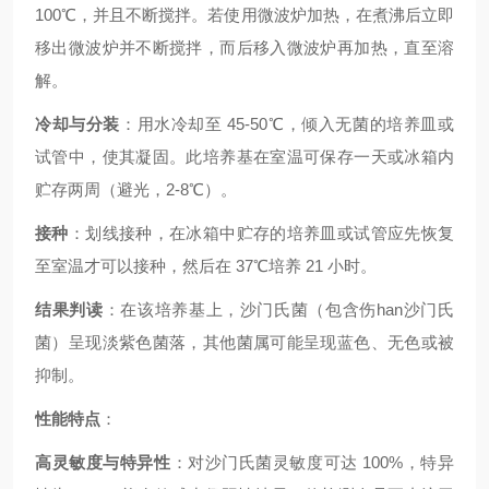
100℃，并且不断搅拌。若使用微波炉加热，在煮沸后立即
移出微波炉并不断搅拌，而后移入微波炉再加热，直至溶
解。
冷却与分装
：用水冷却至 45-50℃，倾入无菌的培养皿或
试管中，使其凝固。此培养基在室温可保存一天或冰箱内
贮存两周（避光，2-8℃）。
接种
：划线接种，在冰箱中贮存的培养皿或试管应先恢复
至室温才可以接种，然后在 37℃培养 21 小时。
结果判读
：在该培养基上，沙门氏菌（包含伤han沙门氏
菌）呈现淡紫色菌落，其他菌属可能呈现蓝色、无色或被
抑制。
性能特点
：
高灵敏度与特异性
：对沙门氏菌灵敏度可达 100%，特异