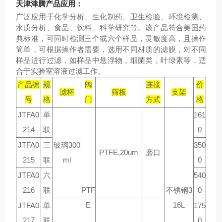
天津津腾产品应用：
广泛应用于化学分析、生化制药、卫生检验、环境检测、
水质分析、食品、饮料、科学研究等。该产品符合美国药
典标准，可同时检测三个或六个样品，灵敏度高，且操作
简单，可根据操作者需要，选用不同材质的滤膜，对不同
样品进行过滤，如样品中悬浮物，细菌类，叶绿素等，适
合于实验室溶液过滤工作。
产品编
规
阀
连接
价
滤杯
筛板
支架
号
格
门
方式
格
JTFA0
单
161
214
联
0
JTFA0
三
玻璃300
350
PTFE,20um
磨口
215
联
ml
0
JTFA0
六
540
216
联
PTF
不锈钢3
0
E
16L
JTFA0
单
175
217
联
0