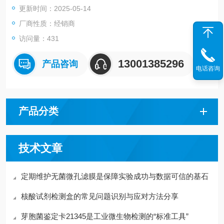
更新时间：2025-05-14
2.不锈钢支架易于高温消毒，耐高温、耐腐蚀。
3.具有安全可靠，性能优秀、外形美观、环保、高效、节能等优
厂商性质：经销商
点。
访问量：431
13001385296
产品咨询
电话咨询
产品分类
技术文章
定期维护无菌微孔滤膜是保障实验成功与数据可信的基石
核酸试剂检测盒的常见问题识别与应对方法分享
芽胞菌鉴定卡21345是工业微生物检测的“标准工具”