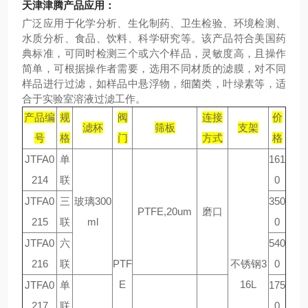
天津津腾产品应用：
广泛应用于化学分析、生化制药、卫生检验、环境检测、
水质分析、食品、饮料、科学研究等。该产品符合美国药
典标准，可同时检测三个或六个样品，灵敏度高，且操作
简单，可根据操作者需要，选用不同材质的滤膜，对不同
样品进行过滤，如样品中悬浮物，细菌类，叶绿素等，适
合于实验室溶液过滤工作。
产品编
规
阀
连接
价
滤杯
筛板
支架
号
格
门
方式
格
JTFA0
单
161
214
联
0
JTFA0
三
玻璃300
350
PTFE,20um
磨口
215
联
ml
0
JTFA0
六
540
216
联
PTF
不锈钢3
0
E
16L
JTFA0
单
175
217
联
0