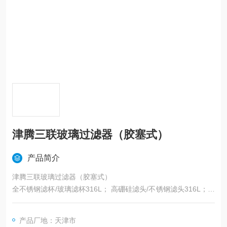
津腾三联玻璃过滤器（胶塞式）
产品简介
津腾三联玻璃过滤器（胶塞式）
全不锈钢滤杯/玻璃滤杯316L； 高硼硅滤头/不锈钢滤头316L；不
锈钢过滤支架316L； 不锈钢阀门；铝合金夹子； 防尘盖； 胶塞
产品厂地：天津市