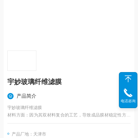
宇妙玻璃纤维滤膜
产品简介
电话咨询
宇妙玻璃纤维滤膜
材料方面：因为其双材料复合的工艺，导致成品膜材稳定性方面
受到更多的制约。 孔径方面：孔径梯度大，在0.7-1.0um之间，
导致切成小圆片后，膜片和膜片的流速及泡点可能会产生差异
产品厂地：天津市
性，也无法显现精准的过滤控制。