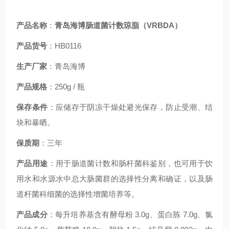
产品名称
：
青岛海博肠道菌计数琼脂（VRBDA）
产品货号
：HB0116
生产厂家
：青岛海博
产品规格
：250g / 瓶
保存条件
：应储存于阴凉干燥处
避光保存
，防止受潮、结
块和暴晒。
保质期
：三年
产品用途
：
用于肠道菌计数和肠杆菌科鉴别，也可用于饮
用水和水源水中总大肠菌群的选择性分离和确证，以及肠
道杆菌科细菌的选择性增菌培养等。
产品成分
：每升培养基含有酵母粉 3.0g、蛋白胨 7.0g、氯