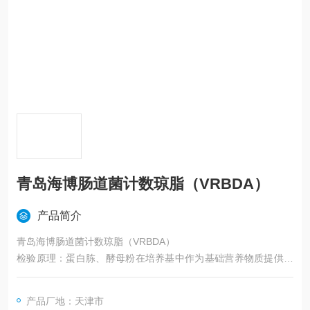
青岛海博肠道菌计数琼脂（VRBDA）
产品简介
青岛海博肠道菌计数琼脂（VRBDA）
检验原理：蛋白胨、酵母粉在培养基中作为基础营养物质提供菌
体细胞生长所需要的氮源、维生素及其它的矿质元素；葡萄糖作
为可发酵的碳水化合物；中性红作为指示剂，发酵葡萄糖产酸使
产品厂地：天津市
中性红指示剂变色，从而使的菌落呈红色；胆盐及结晶紫可抑制