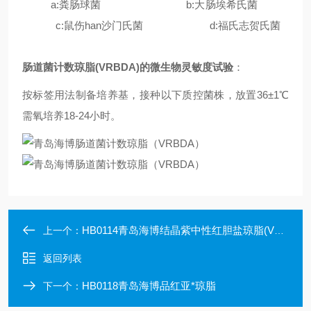
a:粪肠球菌 b:大肠埃希氏菌
c:鼠伤han沙门氏菌 d:福氏志贺氏菌
肠道菌计数琼脂(VRBDA)的微生物灵敏度试验
：
按标签用法制备培养基，接种以下质控菌株，放置36±1℃
需氧培养18-24小时。
HB0114青岛海博结晶紫中性红胆盐琼脂(VRBA)
上一个：
返回列表
HB0118青岛海博品红亚*琼脂
下一个：