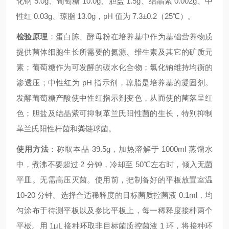
化钠 5.0g、葡萄糖 10.0g、胆盐 1.5g、结晶紫 0.002g、中
性红 0.03g、琼脂 13.0g，pH 值为 7.3±0.2（25℃）。
检验原理
：
蛋白胨、酵母粉在培养基中作为基础营养物质
提供菌体细胞生长所需要的氮源、维生素及其它的矿质元
素
；
葡萄糖作为可发酵的碳水化合物
；氯化钠维持均衡的
渗透压；中性红为 pH 指示剂，琼脂是培养基的凝固剂。
发酵葡萄糖产酸使中性红指示剂变色，从而使的菌落呈红
色；胆盐及结晶紫可抑制革兰氏阳性菌的生长，特别抑制
革兰氏阳性杆菌和粪链球菌。
使用方法
：称取本品 39.5g，加热溶解于 1000ml 蒸馏水
中，煮沸不要超过 2 分钟，冷却至 50℃左右时，倾入无菌
平皿。无需高压灭菌。使用前，把制备好的平板放置室温
10-20 分钟。选择合适稀释度的目标菌质控菌液 0.1ml，均
匀涂布于待测平板以及参比平板上，每一稀释度接种两个
平板。用 1μL 接种环取非目标菌质控菌液 1 环，将接种环