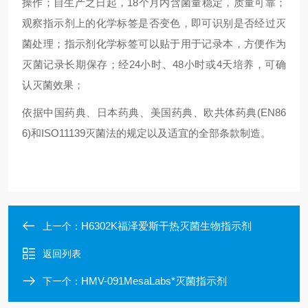
操作；
自生产之日起，18个月内含菌量稳定，质量可靠；
观察指示剂上的化学标签是否变色，即可识别是否经过灭
菌处理；
指示剂化学标签可以贴于用于记录本，方便作为
灭菌记录长期保存；
经24小时、48小时或4天培养，可确
认灭菌效果；
依据中国药典、日本药典、美国药典、欧共体药典(EN86
6)和ISO11139灭菌法的规定以及适宜的全部条款制造。
H6302K福泽爱斯干热灭菌生物指示剂
上一个：
返回列表
HMV-091MesaLabs*灭菌指示剂
下一个：