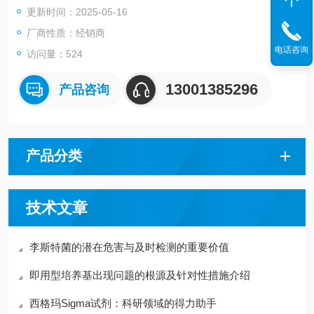
更新时间：2025-05-16
环氧乙烷灭菌生物指示剂里面含有菌片、培养基，装入塑料外壳
后组成的自含式指示剂。
厂商性质：经销商
电话咨询
访问量：524
13001385296
产品咨询
产品分类
技术文章
李斯特菌的潜在危害与及时检测的重要价值
即用型培养基出现问题的根源及针对性措施介绍
西格玛Sigma试剂：科研领域的得力助手