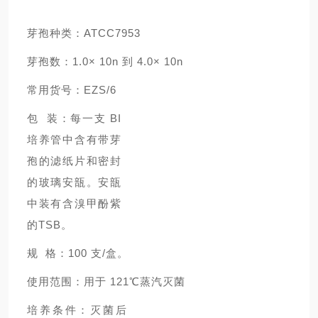
芽孢种类：ATCC7953
芽孢数：1.0× 10n 到 4.0× 10n
常用货号：EZS/6
包 装：每一支 BI
培养管中含有带芽
孢的滤纸片和密封
的玻璃安瓿。安瓿
中装有含溴甲酚紫
的TSB。
规 格：100 支/盒。
使用范围：用于 121℃蒸汽灭菌
培养条件：灭菌后