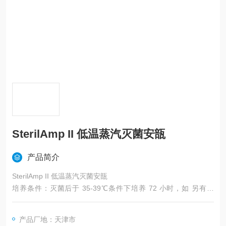
SterilAmp II 低温蒸汽灭菌安瓿
产品简介
SterilAmp II 低温蒸汽灭菌安瓿
培养条件：灭菌后于 35-39℃条件下培养 72 小时，如 另有规
定，培养至 7 天。
保 存：2-8℃冷藏保存。有效期 15 个月。
产品厂地：天津市
判 读：若出现混浊或颜色由橙红色变为黄色则表示灭菌过程失