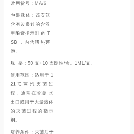
常用货号：MA/6
包装载体：该安瓿
含有改良过的含溴
甲酚紫指示剂 的 T
SB ，内含嗜热芽
孢。
规 格：50 支+10 支阴性/盒。1ML/支。
使用范围：适用于 1
21℃蒸汽灭菌过
程，通常在冷凝 水
出口或用于大量液体
的灭菌过程的指示
剂。
培养条件：灭菌后于