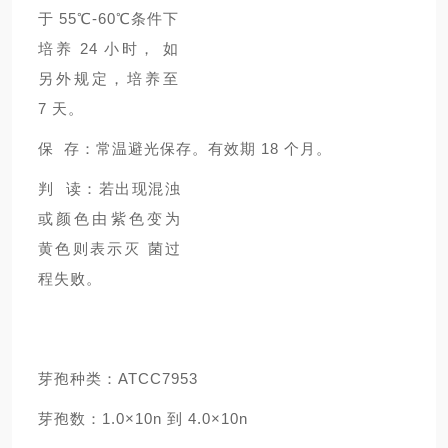
于 55℃-60℃条件下
培养 24 小时， 如
另外规定，培养至
7 天。
保 存：常温避光保存。有效期 18 个月。
判 读：若出现混浊
或颜色由紫色变为
黄色则表示灭 菌过
程失败。
芽孢种类：ATCC7953
芽孢数：1.0×10n 到 4.0×10n