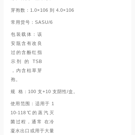
芽孢数：1.0×106 到 4.0×106
常用货号：SASU/6
包装载体：该
安瓿含有改良
过的含酚红指
示剂 的 TSB
，内含枯草芽
孢。
规 格：100 支+10 支阴性/盒。
使用范围：适用于 1
10-118℃的蒸汽灭
菌过程，通常 在冷
凝水出口或用于大量