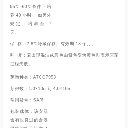
55℃-60℃条件下培
养 48 小时， 如另外
规定，培养至 7
天。
保 存：2-8℃冷藏保存。有效期 18 个月。
判 读：若出现混浊或颜色由紫色变为黄色则表示灭菌
过程失败。
芽孢种类：ATCC7953
芽孢数：1.0×10n 到 4.0×10n
常用货号：SA/6
包装载体：该安瓿
含有改良过的含溴