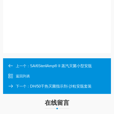
SA/6SterilAmp® II 蒸汽灭菌小型安瓿
上一个：
返回列表
DH/50干热灭菌指示剂-沙粒安瓿套装
下一个：
在线留言