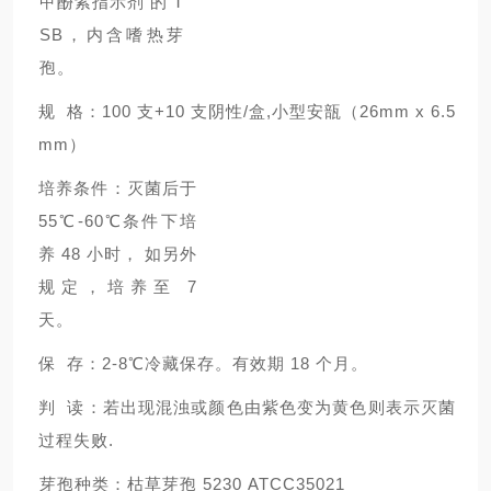
甲酚紫指示剂 的 T
SB，内含嗜热芽
孢。
规 格：100 支+10 支阴性/盒,小型安瓿（26mm x 6.5
mm）
培养条件：灭菌后于
55℃-60℃条件下培
养 48 小时， 如另外
规定，培养至 7
天。
保 存：2-8℃冷藏保存。有效期 18 个月。
判 读：若出现混浊或颜色由紫色变为黄色则表示灭菌
过程失败.
芽孢种类：枯草芽孢 5230 ATCC35021