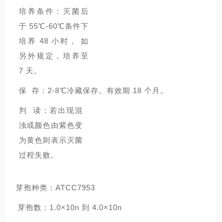
培养条件：灭菌后
于 55℃-60℃条件下
培养 48 小时， 如
另外规定，培养至
7 天。
保 存：2-8℃冷藏保存。有效期 18 个月。
判 读：若出现混
浊或颜色由紫色变
为黄色则表示灭菌
过程失败。
芽孢种类：
ATCC
7953
芽孢数：1.0×10n 到 4.0×10n