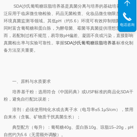
SDA沙氏葡萄糖琼脂培养基是真菌分离与培养的基础培养基，广
泛应用于临床微生物检验、药品无菌检查、化妆品微生物限度测试及
环境真菌监测等领域。其低pH（约5.6）环境可有效抑制细菌生长，
电话咨询
同时富含葡萄糖和蛋白胨，为酵母菌、霉菌等真菌提供理想营养。然
而，若配制过程不规范，易导致pH偏差、凝固不良或污染，直接影响
真菌检出率与实验可靠性。掌握
SDA沙氏葡萄糖琼脂培养基
标准化制
备方法至关重要。
一、原料与水质要求
培养基干粉：选用符合《中国药典》或USP标准的商品化SDA干
粉，避免自行配比误差；
溶剂：必须使用纯化水或去离子水（电导率≤5.1μS/cm），禁用
自来水（含氯、矿物质干扰真菌生长）；
典型配方（每升）：葡萄糖40g、蛋白胨10g、琼脂15–20g，pH
自然约为5.6（无需额外调酸）。