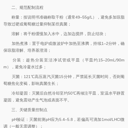
二、规范配制流程
称量：按说明书准确称取干粉（通常49–55g/L），避免多加琼脂
导致过硬或葡萄糖过量抑制某些真菌；
溶解：将干粉缓慢加入水中，边加边搅拌，防止结块；
加热煮沸：置于电炉或微波炉中加热至沸腾，持续1–2分钟，确
保琼脂溶解、培养基澄清；
分装：趁热分装至洁净试管或平皿（平皿约15–20mL/90m
m），避免冷凝水过多；
灭菌：121℃高压蒸汽灭菌15分钟，严禁延长灭菌时间，否则葡
萄糖焦化变褐，影响真菌生长；
冷却凝固：灭菌后自然冷却至约50℃再倾注平皿，室温水平静置
凝固，避免震动产生气泡或表面不平。
三、关键质量控制点
pH验证：灭菌前测pH应为5.4–5.8，若偏高可滴加1mol/LHCl微
调（一般无需调整）；