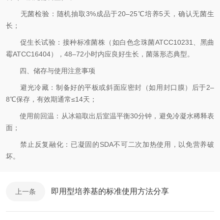
无菌检验：随机抽取3%成品于20–25℃培养5天，确认无菌生
长；
促生长试验：接种标准菌株（如白色念珠菌ATCC10231、黑曲
霉ATCC16404），48–72小时内应良好生长，菌落形态典型。
四、储存与使用注意事项
避光冷藏：制备好的平板或斜面应密封（如用封口膜）后于2–
8℃保存，有效期通常≤14天；
使用前回温：从冰箱取出后室温平衡30分钟，避免冷凝水稀释表
面；
禁止反复融化：已凝固的SDA不可二次加热使用，以免营养破
坏。
即用型培养基的标准使用方法分享
上一条