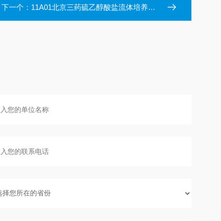
下一个：
11A01北京三药硫乙醇酸盐流体培养基(FTM)