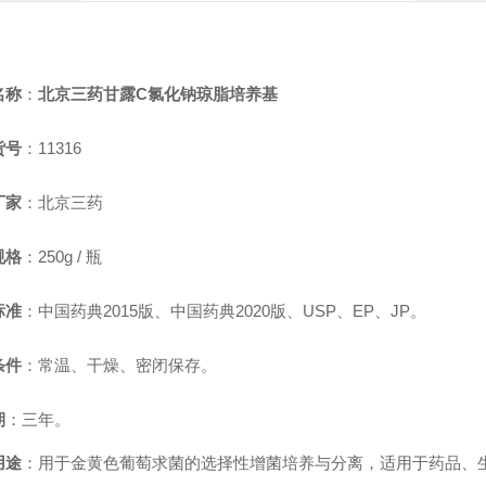
名称
：
北京三药甘露C氯化钠琼脂培养基
货号
：11316
厂家
：北京三药
规格
：250g / 瓶
标准
：
中国药典2015版、中国药典2020版、USP、EP、JP
。
条件
：常温、干燥、密闭保存。
期
：三年。
用途
：用于金黄色葡萄求菌的选择性增菌培养与分离，适用于药品、