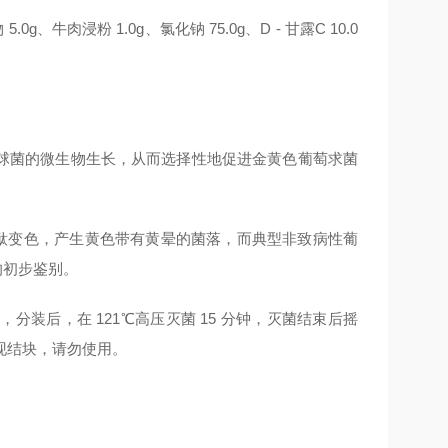
、牛肉浸粉 1.0g、氯化钠 75.0g、D - 甘露C 10.0
。
球菌的微生物生长，从而选择性地促进金黄色葡萄求菌
酞变色，产生黄色带有黄晕的菌落，而典型非致病性葡
的初步鉴别。
解，分装后，在 121℃高压灭菌 15 分钟，灭菌结束后摇
现结块，请勿使用。