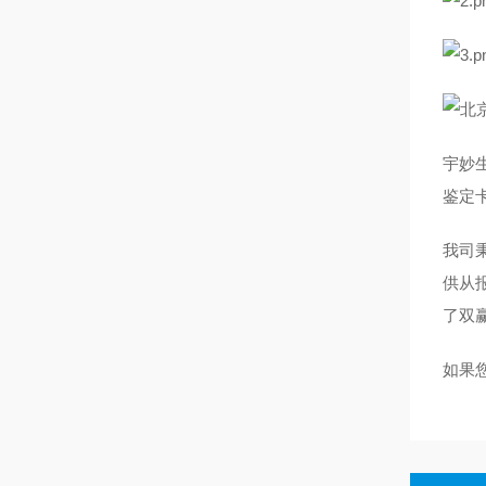
宇妙
鉴定
我司
供从
了双
如果