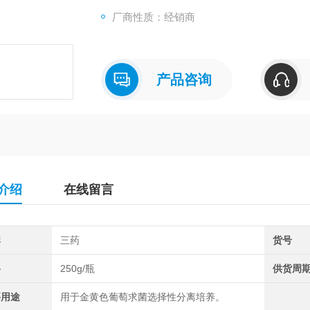
厂商性质：经销商
产品咨询
介绍
在线留言
牌
三药
货号
格
250g/瓶
供货周
要用途
用于金黄色葡萄求菌选择性分离培养。