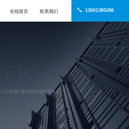
13001385296
在线留言
联系我们
TER
北京三药甘露C氯化钠琼脂培养基