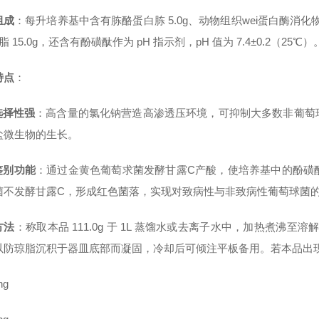
组成
：每升培养基中含有胨酪蛋白胨 5.0g、动物组织wei蛋白酶消化物 5.0g
脂 15.0g，还含有酚磺酞作为 pH 指示剂，pH 值为 7.4±0.2（25℃）
特点
：
选择性强
：高含量的氯化钠营造高渗透压环境，可抑制大多数非葡萄
盐微生物的生长。
鉴别功能
：通过金黄色葡萄求菌发酵甘露C产酸，使培养基中的酚磺
菌不发酵甘露C，形成红色菌落，实现对致病性与非致病性葡萄球菌
方法
：称取本品 111.0g 于 1L 蒸馏水或去离子水中，加热煮沸至溶
以防琼脂沉积于器皿底部而凝固，冷却后可倾注平板备用。
若本品出