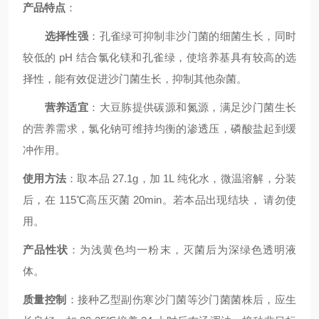
产品特点
：
选择性强
：孔雀绿可抑制非沙门菌的细菌生长，同时
较低的 pH 结合氯化镁和孔雀绿，使培养基具有较高的选
择性，能有效促进沙门菌生长，抑制其他杂菌。
营养适宜
：大豆胨提供碳源和氮源，满足沙门菌生长
的营养需求，氯化钠可维持均衡的渗透压，磷酸盐起到缓
冲作用。
使用方法
：取本品 27.1g，加 1L 纯化水，
微温溶解，
分装
后，在 115℃高压灭菌 20min。
若本品出现结块， 请勿使
用。
产品性状
：为浅黄色均一粉末，灭菌后为深绿色透明液
体。
质量控制
：接种乙型副伤寒沙门菌等沙门菌菌株后，应生