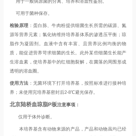
用于一般病原菌的分离、培养和溶血性鉴别。
可用于菌种保存。
检验原理
：蛋白胨、牛肉粉提供细菌生长所需的碳源、氮
源等营养元素；氯化钠维持培养基体系的渗透压平衡；琼
脂作为凝固剂。血液中含有丰富、且营养比例均衡的物
质，能促进营养苛求细菌的生长。此外某些细菌生长能产
生溶血素，使培养基中的红细胞裂解，在菌落的周围形成
透明的溶血圈。
使用方法
：无菌环境下打开培养基，按照标准进行接种培
养；未使用完培养基密封后2-8℃避光保存。
北京陆桥血琼脂P板
注意事项：
仅用于体外诊断。
本培养基含有动物来源的产品，产品和动物虽均已经