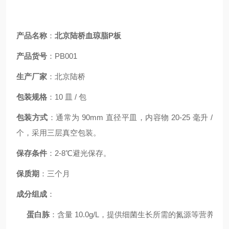
产品名称
：
北京陆桥血琼脂P板
产品货号
：PB001
生产厂家
：北京陆桥
包装规格
：10 皿 / 包
包装方式
：通常为 90mm 直径平皿，内容物 20-25 毫升 /
个，采用三层真空包装。
保存条件
：2-8℃避光保存。
保质期
：三个月
成分组成
：
蛋白胨
：含量 10.0g/L，提供细菌生长所需的氮源等营养元