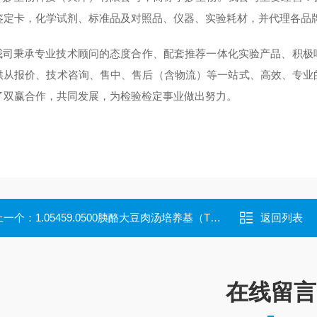
鉴定卡，化学试剂、标准品及对照品、仪器、实验耗材，并代理各品
秉承专业技术顾问的态度合作、配套推荐一体化实验产品、积极响
供从报价、技术咨询、售中、售后（含物流）等一站式、高效、专业
了双赢合作，共同发展，为检验检定事业做出努力。
上一个：
1.05459.0500胰酪大豆肉汤培养基（TSB） 德国默克
返回列表
在线留言