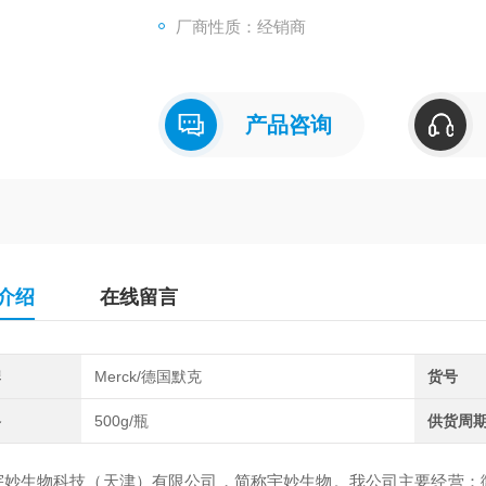
厂商性质：经销商
产品咨询
介绍
在线留言
牌
Merck/德国默克
货号
格
500g/瓶
供货周
生物科技（天津）有限公司，简称宇妙生物。我公司主要经营：微