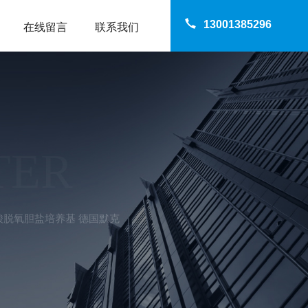
13001385296
在线留言
联系我们
TER
糖赖氨酸脱氧胆盐培养基 德国默克