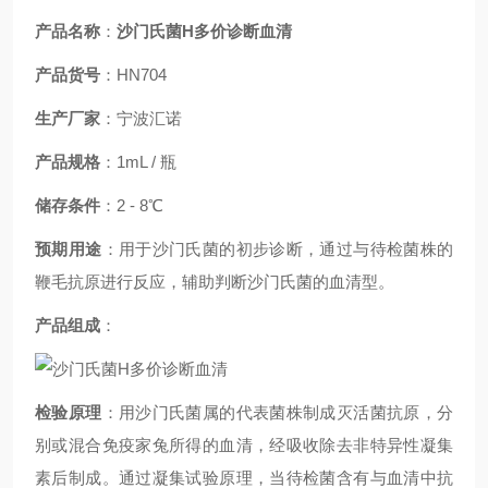
产品名称
：
沙门氏菌H多价诊断血清
产品货号
：HN704
生产厂家
：宁波汇诺
产品规格
：1mL / 瓶
储存条件
：2 - 8℃
预期用途
：用于沙门氏菌的初步诊断，通过与待检菌株的
鞭毛抗原进行反应，辅助判断沙门氏菌的血清型。
产品组成
：
检验原理
：用沙门氏菌属的代表菌株制成灭活菌抗原，分
别或混合免疫家兔所得的血清，经吸收除去非特异性凝集
素后制成。通过凝集试验原理，当待检菌含有与血清中抗