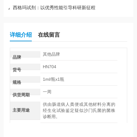
西格玛试剂：以优秀性能引导科研新征程
详细介绍
在线留言
其他品牌
品牌
HN704
货号
1ml/瓶x1瓶
规格
一周
供货周期
供由肠道病人粪便或其他材料分离的
主要用途
经生化试验鉴定疑似沙门氏菌的菌株
诊断用。