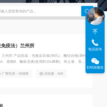
联免疫法）兰州所
电话咨询
州所 产品组成：包被反应板(96孔)、酶结合物(测H
A、底物B、酶标洗液(使用时10x稀释)、终止液、取样
粪便中的轮状病毒。 储存温度：2-8℃避光保存。 产
扫码加微信
厂商性质：经销商
浏览量：505
所