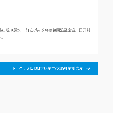
能出现冷凝水， 好在拆封前将整包回温至室温。已开封
完。
下一个：
64143M大肠菌群/大肠杆菌测试片