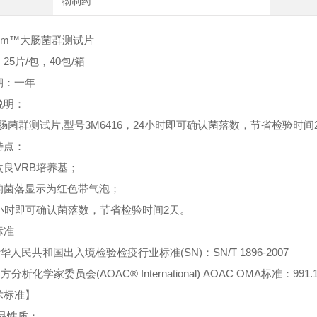
物制药
rifilm™大肠菌群测试片
25片/包，40包/箱
期：一年
说明：
大肠菌群测试片,型号3M6416，24小时即可确认菌落数，节省检验时
特点：
改良VRB培养基；
的菌落显示为红色带气泡；
4小时即可确认菌落数，节省检验时间2天。
标准
华人民共和国出入境检验检疫行业标准(SN)：SN/T 1896-2007
方分析化学家委员会(AOAC® International) AOAC OMA标准：991.14,
术标准】
本品性质：