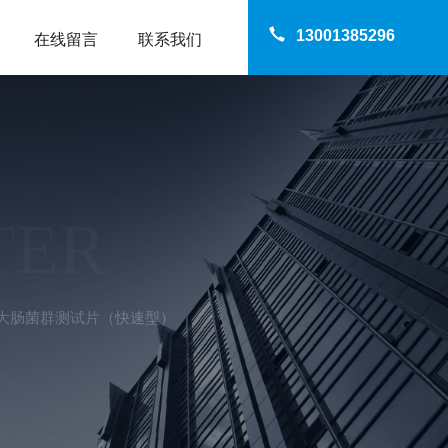
13001385296
在线留言
联系我们
TER
3M大肠菌群测试片（快速型）