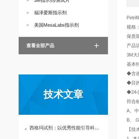
3M指示剂/测试片
福泽爱斯指示剂
Pet
美国MesaLabs指示剂
规格：
保质
查看全部产品
产品
3M
基本
◆含
◆目
技术文章
◆2
符合
A、中
B、 G
西格玛试剂：以优秀性能引导科研新征程
【技
1. 