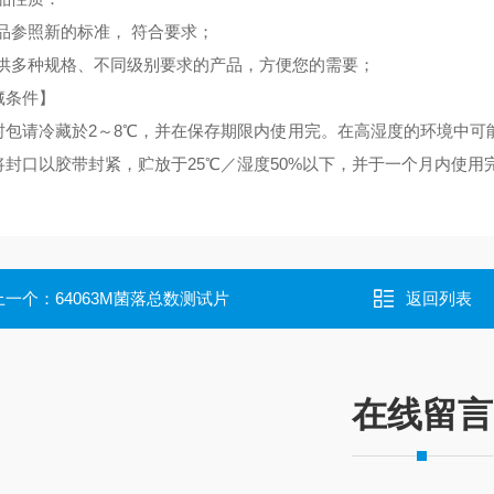
本品参照新的标准， 符合要求；
 提供多种规格、不同级别要求的产品，方便您的需要；
藏条件】
封包请冷藏於2～8℃，并在保存期限内使用完。在高湿度的环境中可
将封口以胶带封紧，贮放于25℃／湿度50%以下，并于一个月内使用
上一个：
64063M菌落总数测试片
返回列表
在线留言