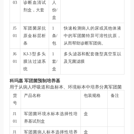
03
诊断血清试
人
剂盒，大套
份/
盒
J5
军团菌尿抗
1
快速检测病人的尿或其他体液
01
原金标层析
条/
中的军团菌特异可溶性抗原，
条
包
从而帮助诊断军团病。
J6
KJ-3型多头
1
多头滤器和配套微型真空泵以
01
膜法过滤系
套/
及无菌滤膜
统
盒
科玛嘉 军团菌预制培养基
用于从病人呼吸道和血标本、环境标本中培养分离军团菌
货
产品名称
包装规格
备注
号
J1
军团菌环境水标本选择性培
盒
01
养基试剂盒
J1
军团菌病人标本选择性培养
盒