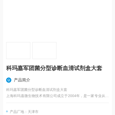
科玛嘉军团菌分型诊断血清试剂盒大套
产品简介
科玛嘉军团菌分型诊断血清试剂盒大套
上海科玛嘉微生物技术有限公司成立于2004年，是一家专业从事
微生物领域产品的研发、生产的企业，其产品包括了预制平板培
养基、干粉培养基、液体瓶装培养基、液体管装培养基等，也包
产品厂地：天津市
括军团菌检验试剂、痰X化液、染色液、菌株等，可广泛应用于