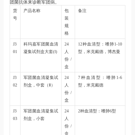
团菌抗体来诊断军团病。
货
产品名称
包
备注
号
装
规
格
J3
科玛嘉军团菌血清
24
12种血清型：嗜肺1-10
01
凝集试剂盒大套(Ⅰ)
人
型，米克戴德，博杰曼
份/
盒
J3
军团菌血清凝集试
24
7种血清型：嗜肺1-6
02
剂盒，中套（Ⅱ）
人
型，米克戴德
份/
盒
J3
军团菌血清凝集试
24
2种血清型：嗜肺6型
03
剂盒，小套
人
份/
盒