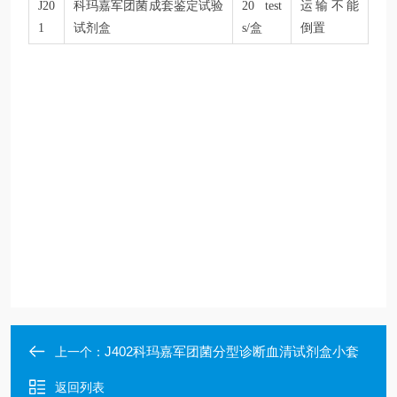
J20
科玛嘉军团菌成套鉴定试验
20 test
运输不能
1
试剂盒
s/盒
倒置
J402科玛嘉军团菌分型诊断血清试剂盒小套
上一个：
返回列表