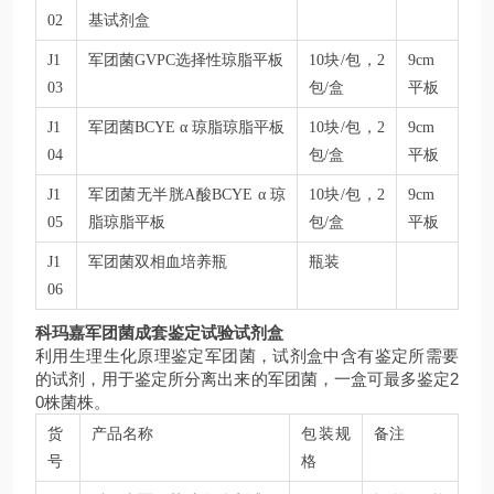
02
基试剂盒
J1
军团菌GVPC选择性琼脂平板
10块/包，2
9cm
03
包/盒
平板
J1
军团菌BCYE α 琼脂琼脂平板
10块/包，2
9cm
04
包/盒
平板
J1
军团菌无半胱A酸BCYE α 琼
10块/包，2
9cm
05
脂琼脂平板
包/盒
平板
J1
军团菌双相血培养瓶
瓶装
06
科玛嘉军团菌成套鉴定试验试剂盒
利用生理生化原理鉴定军团菌，试剂盒中含有鉴定所需要
的试剂，用于鉴定所分离出来的军团菌，一盒可最多鉴定2
0株菌株。
货
产品名称
包装规
备注
号
格