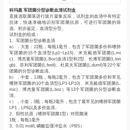
科玛嘉 军团菌分型诊断血清试剂盒
直接选取菌落进行玻片凝集反应，试剂盒的血清中有特定
抗体，快速准确地识别军团菌抗原，可进行军团菌的筛
选、初步鉴定、血清型分型。
试剂盒的组成：
1、军团菌分型诊断血清
a），大套：22瓶，每瓶1毫升，包含了军团菌多价和嗜肺
军团菌的15个血清型(Lp1~Lp15)、米克戴德军团菌(L.mi
c)、博杰曼军团菌(L.Boz)血清1型和2型、长滩军团菌(L.lon
gb)、菲利军团菌(L.feeli)、杜莫夫军团菌(L.dumf)等22个军
团菌的分型诊断血清。
b），中套，13瓶，每瓶2毫升，包含了军团菌多价和常见
嗜肺军团菌的10个血清型(LP1-LP10)、米克戴德军团菌(L.
mic)、博杰曼军团菌(L.boz）等13个军团菌的分型诊断血
清。
c），小套，3瓶，每瓶2毫升，包含了最常见的嗜肺军团菌
LP1，LP6以及多价血清。
2、阳性抗原（嗜肺军团菌1型）对照菌液
1瓶，每瓶1毫升
3、0.01 mol/L 磷酸盐缓冲盐水（PBS）