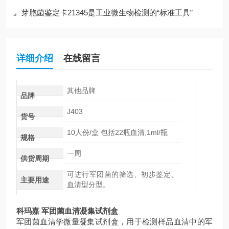
芽胞菌鉴定卡21345是工业微生物检测的“标准工具”
详细介绍
在线留言
其他品牌
品牌
J403
货号
10人份/盒 包括22瓶血清,1ml/瓶
规格
一周
供货周期
可进行军团菌的筛选、初步鉴定、
主要用途
血清型分型。
科玛嘉 军团菌血清凝集试剂盒
军团菌血清学微量凝集试剂盒，用于检测样品血清中的军