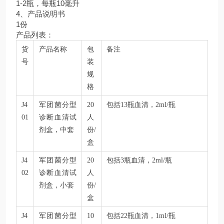
1-2瓶，每瓶10毫升
4、产品说明书
1份
产品列表：
货
产品名称
包
备注
号
装
规
格
J4
军团菌分型
20
包括13瓶血清，2ml/瓶
01
诊断血清试
人
剂盒，中套
份/
盒
J4
军团菌分型
20
包括3瓶血清，2ml/瓶
02
诊断血清试
人
剂盒，小套
份/
盒
J4
军团菌分型
10
包括22瓶血清，1ml/瓶