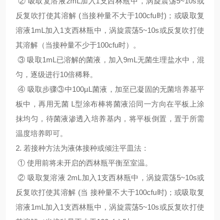
② 吸取复溶液2mL加入1支西林瓶中，涡旋震荡5~10s或
反复吹打使其溶解 (当接种量不大于100cfu时)；或吸取复
溶液1mL加入1支西林瓶中，涡旋震荡5~10s或反复吹打使
其溶解（当接种量不少于100cfu时）。
③ 吸取1mL已溶解的菌液，加入9mL无菌生理盐水中，混
匀，逐级进行10倍稀释。
④ 吸取步骤③中100µL菌液，加至已凝固的无菌培养基平
板中，再用无菌 L型涂布棒将菌液沿同一方向在平板上涂
抹均匀，待菌液渗透入培养基内，将平板倒置，置于所需
温度培养即可。
2. 若接种方法为液体接种或倾注平皿法：
① 使用前将未开启的西林瓶平衡至室温。
② 吸取复溶液 2mL加入1支西林瓶中，涡旋震荡5~10s或
反复吹打使其溶解 (当 接种量不大于100cfu时)；或吸取复
溶液1mL加入1支西林瓶中，涡旋震荡5~10s或反复吹打使