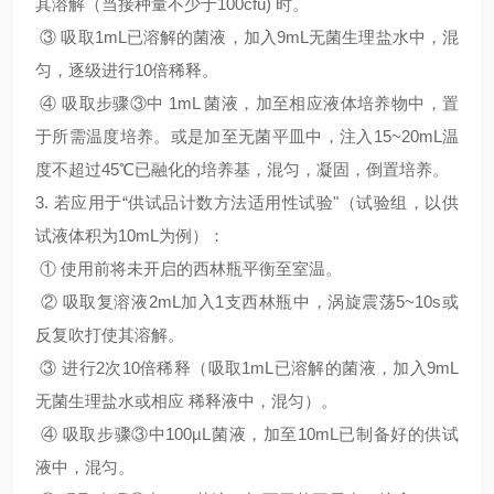
其溶解（当接种量不少于100cfu) 时。
③ 吸取1mL已溶解的菌液，加入9mL无菌生理盐水中，混
匀，逐级进行10倍稀释。
④ 吸取步骤③中 1mL 菌液，加至相应液体培养物中，置
于所需温度培养。或是加至无菌平皿中，注入15~20mL温
度不超过45℃已融化的培养基，混匀，凝固，倒置培养。
3. 若应用于“供试品计数方法适用性试验"（试验组，以供
试液体积为10mL为例）：
① 使用前将未开启的西林瓶平衡至室温。
② 吸取复溶液2mL加入1支西林瓶中，涡旋震荡5~10s或
反复吹打使其溶解。
③ 进行2次10倍稀释（吸取1mL已溶解的菌液，加入9mL
无菌生理盐水或相应 稀释液中，混匀）。
④ 吸取步骤③中100µL菌液，加至10mL已制备好的供试
液中，混匀。