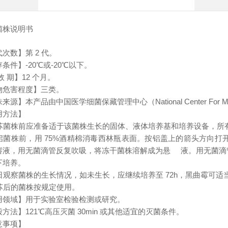
菌株说明书
次数】第 2 代。
条件】-20℃或-20℃以下。
效 期】12 个月。
物危害程度】三类。
源】本产品由中国医学细菌保藏管理中心（National Center For Medica
用方法】
 复苏菌株前应准备适于该菌株生长的固体、液体培养基和培养设备，
开启菌株前，用 75%酒精棉消毒西林瓶表面。按铝盖上的箭头方向打开
溶液，用无菌滴管反复吹吸，将冻干菌株溶解成为悬 液。用无菌滴
下培养。
次日观察菌株的生长情况，如未生长，应继续培养至 72h，黑曲霉可适当培
复苏后的菌株按规定使用。
用领域】用于实验室检验检测或研究。
方法】121℃高压灭菌 30min 或其他适宜的灭菌条件。
意事项】