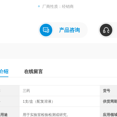
厂商性质：经销商
产品咨询
介绍
在线留言
牌
三药
货号
格
1支/盒（配复溶液）
供货周
要用途
用于实验室检验检测或研究。
应用领