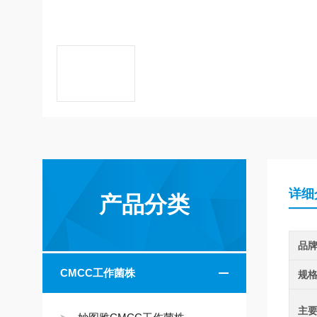
详细
产品分类
品
CMCC工作菌株
规
主