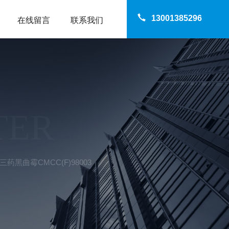
13001385296
在线留言
联系我们
TER
8三药黑曲霉CMCC(F)98003