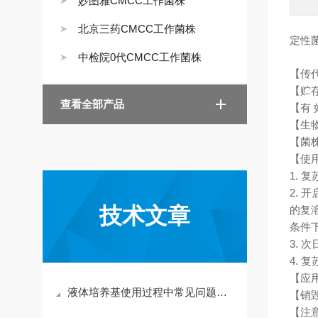
妙图雅CMCC工作菌株
北京三药CMCC工作菌株
定性
中检院0代CMCC工作菌株
【传代
【贮存
查看全部产品
【有 
【生
【菌株来
【使
1.
2. 
技术文章
的复
条件
3. 
4. 
【应
液体培养基使用过程中常见问题及相应解决方法全分享
【销毁
【注