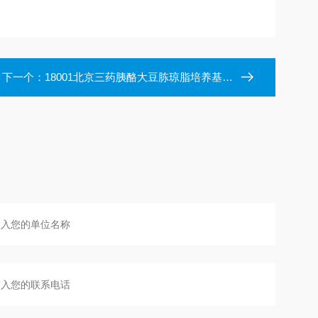
下一个：
18001北京三药胰酪大豆胨琼脂培养基(TSA)