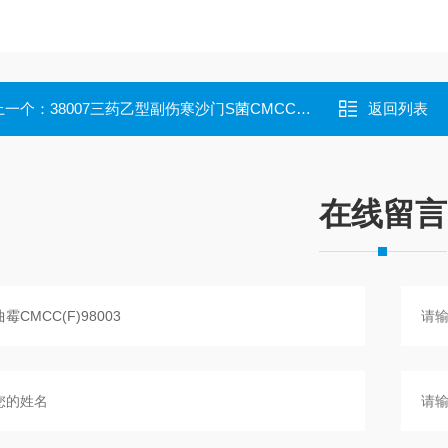
上一个：
38007三药乙型副伤寒沙门S菌CMCC(B)50094
返回列表
在线留言