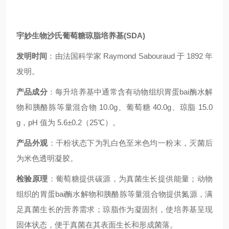
宇妙生物沙氏葡萄糖琼脂培养基(SDA)
发明时间
：由法国科学家 Raymond Sabouraud 于 1892 年
发明。
产品成分
：每升培养基中通常含有动物组织胃蛋bai酶水解
物和胰酪胨等量混合物 10.0g、葡萄糖 40.0g、琼脂 15.0
g，pH 值为 5.6±0.2（25℃）。
产品外观
：干粉状态下为乳白色至米色均一粉末，灭菌后
为米色透明凝胶。
检验原理
：葡萄糖提供碳源，为真菌生长提供能量；动物
组织的胃蛋bai酶水解物和胰酪胨等量混合物提供氮源，满
足真菌生长的营养需求；琼脂作为凝固剂，使培养基呈现
固体状态，便于真菌在其表面生长和形成菌落。