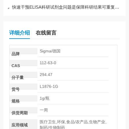
快速干预ELISA科研试剂盒问题是保障科研结果可重复的关键
详细介绍
在线留言
Sigma/德国
品牌
112-63-0
CAS
294.47
分子量
L1876-1G
货号
1g/瓶
规格
一周
供货周期
医疗卫生,环保,食品/农产品,生物产业,
应用领域
制药/生物制药