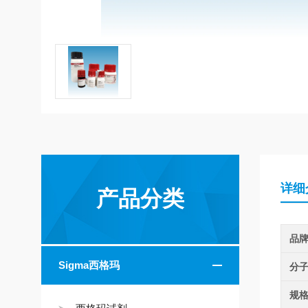
详细
产品分类
品
Sigma西格玛
分
规