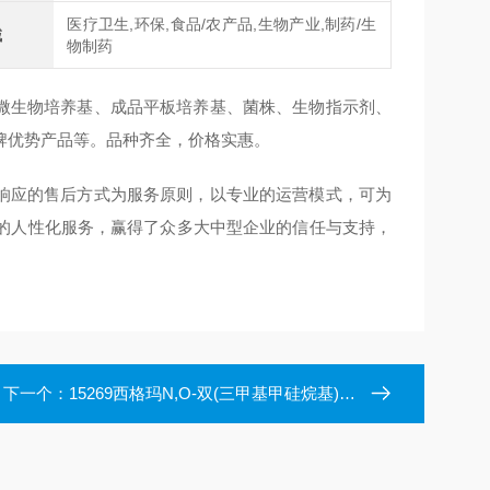
医疗卫生,环保,食品/农产品,生物产业,制药/生
域
物制药
生物培养基、成品平板培养基、菌株、生物指示剂、
牌优势产品等。品种齐全，价格实惠。
应的售后方式为服务原则，以专业的运营模式，可为
的人性化服务，赢得了众多大中型企业的信任与支持，
下一个：
15269西格玛N,O-双(三甲基甲硅烷基)乙酰胺