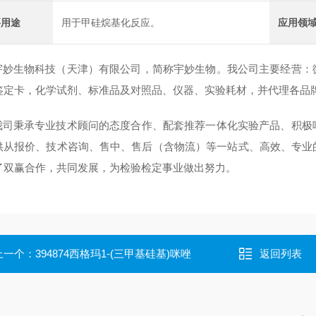
要用途
用于甲硅烷基化反应。
应用领
生物科技（天津）有限公司，简称宇妙生物。我公司主要经营：微
鉴定卡，化学试剂、标准品及对照品、仪器、实验耗材，并代理各品
秉承专业技术顾问的态度合作、配套推荐一体化实验产品、积极响
供从报价、技术咨询、售中、售后（含物流）等一站式、高效、专业
了双赢合作，共同发展，为检验检定事业做出努力。
上一个：
394874西格玛1-(三甲基硅基)咪唑
返回列表