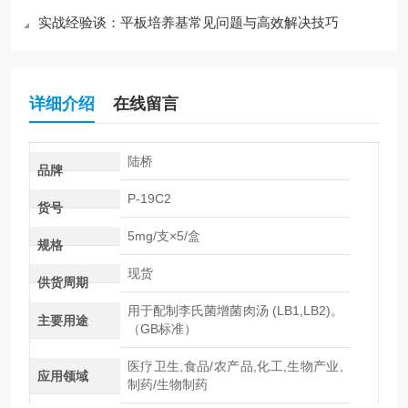
实战经验谈：平板培养基常见问题与高效解决技巧
详细介绍
在线留言
陆桥
品牌
P-19C2
货号
5mg/支×5/盒
规格
现货
供货周期
用于配制李氏菌增菌肉汤 (LB1,LB2)。
主要用途
（GB标准）
医疗卫生,食品/农产品,化工,生物产业,
应用领域
制药/生物制药