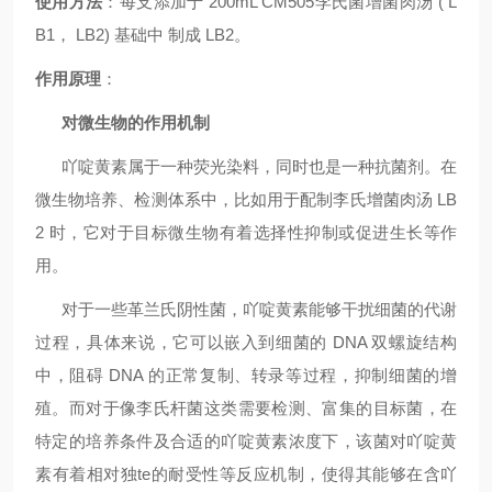
使用方法
：
每支添加于 200mL CM505李氏菌增菌肉汤 ( L
B1， LB2) 基础中 制成 LB2。
作用原理
：
对微生物的作用机制
吖啶黄素属于一种荧光染料，同时也是一种抗菌剂。在
微生物培养、检测体系中，比如用于配制李氏增菌肉汤 LB
2 时，它对于目标微生物有着选择性抑制或促进生长等作
用。
对于一些革兰氏阴性菌，吖啶黄素能够干扰细菌的代谢
过程，具体来说，它可以嵌入到细菌的 DNA 双螺旋结构
中，阻碍 DNA 的正常复制、转录等过程，抑制细菌的增
殖。而对于像李氏杆菌这类需要检测、富集的目标菌，在
特定的培养条件及合适的吖啶黄素浓度下，该菌对吖啶黄
素有着相对独te的耐受性等反应机制，使得其能够在含吖