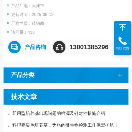
2、质量控制严格：具备*的质量管理体系，严格贯彻执行YY/T02
产品厂地：天津市
87，保证产品从原料到成品的质量控制。
更新时间：2025-05-12
3、产品性能稳定：生产所用培养基均为进口原料，保证成品的p
H值和回收率符合药典要求。
厂商性质：经销商
访问量：438
13001385296
产品咨询
电话咨询
产品分类
技术文章
即用型培养基出现问题的根源及针对性措施介绍
科玛嘉显色培养基，为您的微生物检测工作保驾护航！