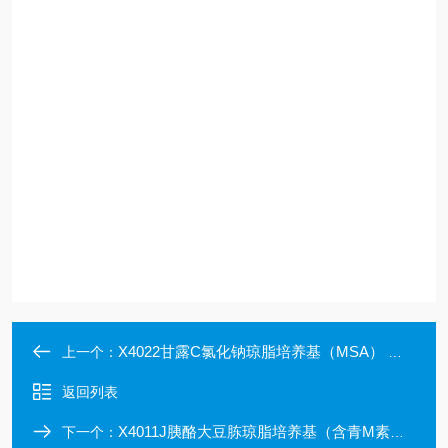
X4022甘露C氯化钠琼脂培养基（MSA） 上海欣中
上一个：
返回列表
X4011J胰酪大豆胨琼脂培养基（含青M素酶）
下一个：