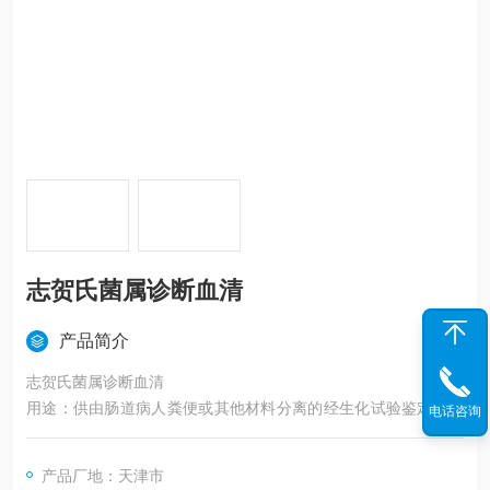
志贺氏菌属诊断血清
产品简介
志贺氏菌属诊断血清
用途：供由肠道病人粪便或其他材料分离的经生化试验鉴定疑似
电话咨询
志贺氏菌的菌株诊断用，适用于各型志贺氏菌。
储存温度：2-8℃避光保存。
产品厂地：天津市
产品有效期：24个月。